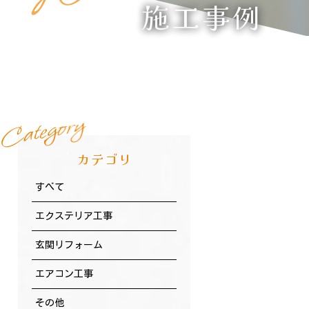
施工事例
y
r
o
g
e
t
a
C
カテゴリ
すべて
エクステリア工事
玄関リフォーム
エアコン工事
その他