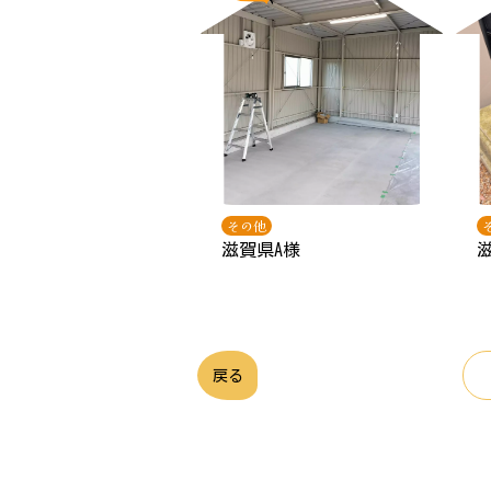
その他
滋賀県A様
戻る