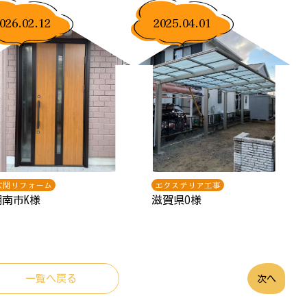
026.02.12
2025.04.01
玄関リフォーム
エクステリア工事
湖南市K様
滋賀県O様
一覧へ戻る
次へ