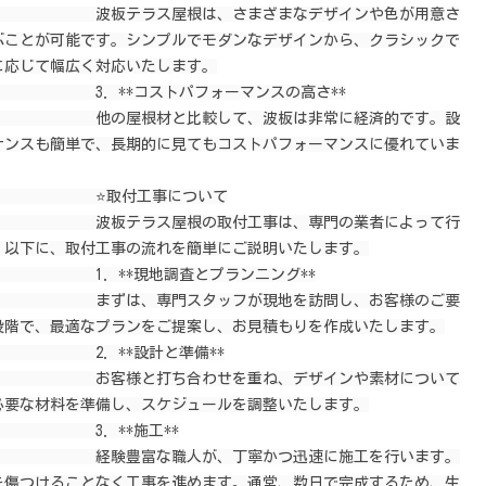
屋根は、さまざまなデザインや色が用意さ
ぶことが可能です。シンプルでモダンなデザインから、クラシックで
応じて幅広く対応いたします。

**コストパフォーマンスの高さ**

と比較して、波板は非常に経済的です。設
ナンスも簡単で、長期的に見てもコストパフォーマンスに優れていま
     ⭐️取付工事について

屋根の取付工事は、専門の業者によって行
以下に、取付工事の流れを簡単にご説明いたします。

. **現地調査とプランニング**

門スタッフが現地を訪問し、お客様のご要
階で、最適なプランをご提案し、お見積もりを作成いたします。

   2. **設計と準備**

ち合わせを重ね、デザインや素材について
要な材料を準備し、スケジュールを調整いたします。

     3. **施工**

職人が、丁寧かつ迅速に施工を行います。
を傷つけることなく工事を進めます。通常、数日で完成するため、生