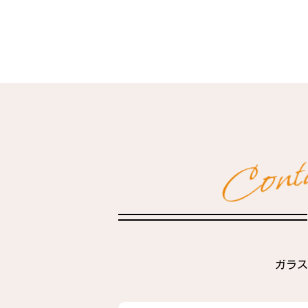
t
n
o
C
ガラス