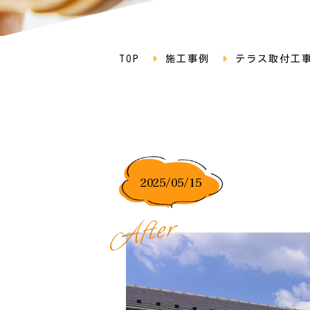
TOP
施工事例
テラス取付工
2025/05/15
r
e
t
f
A