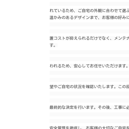
                                                    波板テラス
れているため、ご自宅の外観に合わせて選
温かみのあるデザインまで、お客様の好みに
                                                    3. 
                                                    他の屋根材
置コストが抑えられるだけでなく、メンテ
す。

                                               
                                                    波板テラス
われるため、安心してお任せいただけます。
                                                    1
                                                    まずは、専
望やご自宅の状況を確認いたします。この段
                                                 
                                                    お客様と打
最終的な決定を行います。その後、工事に必
                                               
                                                    経験豊富な
安全管理を徹底し、お客様の大切なご自宅