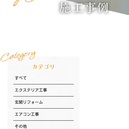
施工事例
y
r
o
g
e
t
a
C
カテゴリ
すべて
エクステリア工事
玄関リフォーム
エアコン工事
その他