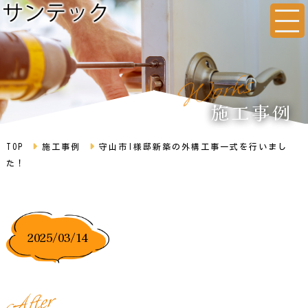
s
k
r
o
W
施工事例
TOP
施工事例
守山市I様邸新築の外構工事一式を行いまし
た！
2025/03/14
r
e
t
f
A