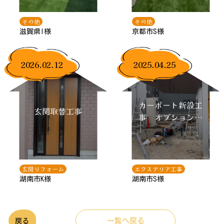
事・門柱取り付
け）
その他
その他
滋賀県I様
京都市S様
2026.02.12
2025.04.25
カーポート新設工
玄関取替工事
事 オプション工
事付
玄関リフォーム
エクステリア工事
湖南市K様
湖南市S様
一覧へ戻る
戻る