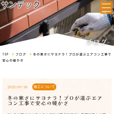
g
o
l
B
ブログ
TOP
ブログ
冬の寒さにサヨナラ！プロが選ぶエアコン工事で
安心の暖かさ
2025/09/18
施工について
冬の寒さにサヨナラ！プロが選ぶエア
コン工事で安心の暖かさ