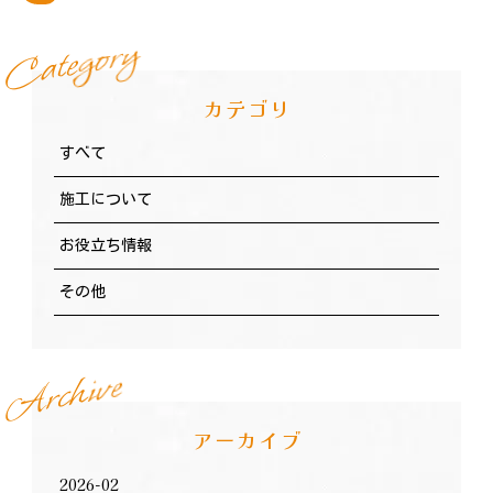
y
r
o
g
e
t
a
C
カテゴリ
すべて
施工について
お役立ち情報
その他
e
v
i
h
c
r
A
アーカイブ
2026-02