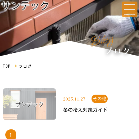
g
o
l
B
ブログ
TOP
ブログ
2025.11.27
その他
冬の冷え対策ガイド
1